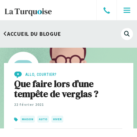
Parler
Men
à
un
ACCUEIL DU BLOGUE
courtier
Affi
le
cha
de
rech
ALLO, COURTIER?
Que faire lors d’une
tempête de verglas ?
22 février 2021
MAISON
AUTO
HIVER