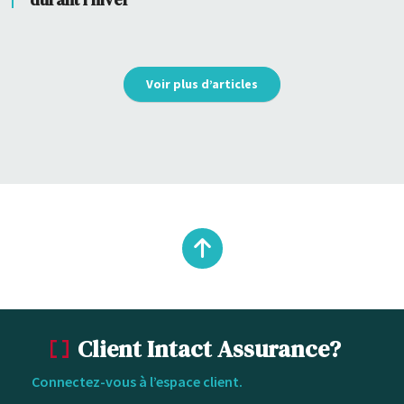
Voir plus d’articles
Remonter
en
Client Intact Assurance?
haut
Connectez-vous à l’espace client.
du