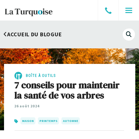
Parler
Men
à
un
ACCUEIL DU BLOGUE
courtier
Affi
le
cha
de
rech
BOÎTE À OUTILS
7 conseils pour maintenir
la santé de vos arbres
26 août 2024
MAISON
PRINTEMPS
AUTOMNE