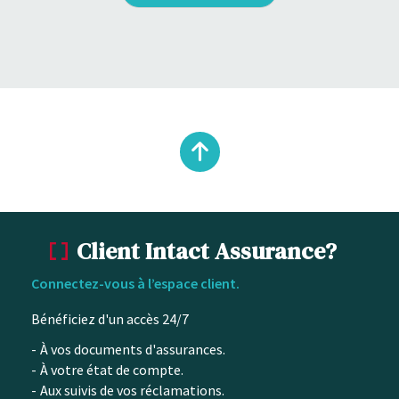
Remonter
en
Client Intact Assurance?
haut
Connectez-vous à l’espace client.
du
Bénéficiez d'un accès 24/7
contenu
À vos documents d'assurances.
À votre état de compte.
Aux suivis de vos réclamations.