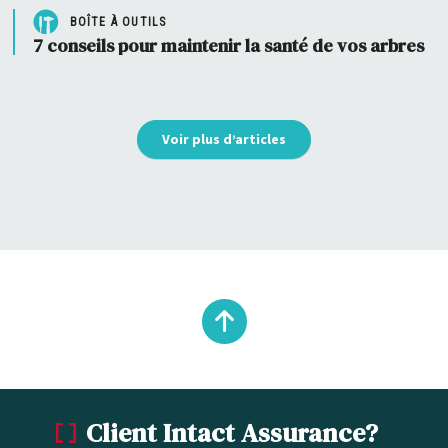
BOÎTE À OUTILS
7 conseils pour maintenir la santé de vos arbres
Voir plus d’articles
Remonter
en
Client Intact Assurance?
haut