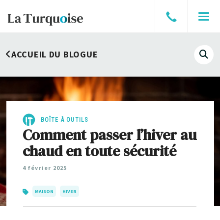
Parler
Men
à
un
ACCUEIL DU BLOGUE
courtier
Affi
le
cha
de
rech
BOÎTE À OUTILS
Comment passer l’hiver au
chaud en toute sécurité
4 février 2025
MAISON
HIVER