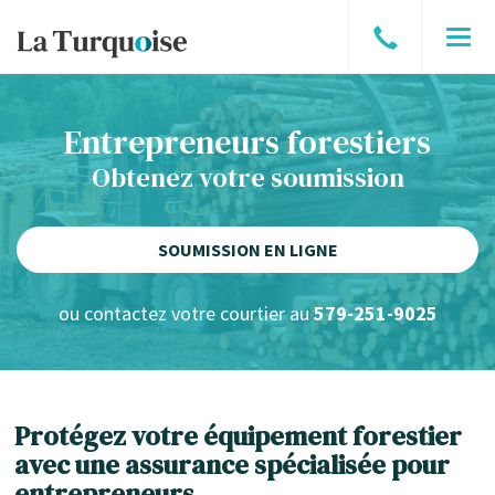
Parler
Men
à
un
Entrepreneurs forestiers
courtier
Obtenez votre soumission
SOUMISSION EN LIGNE
ou contactez votre courtier au
579-251-9025
Protégez votre équipement forestier
avec une assurance spécialisée pour
entrepreneurs