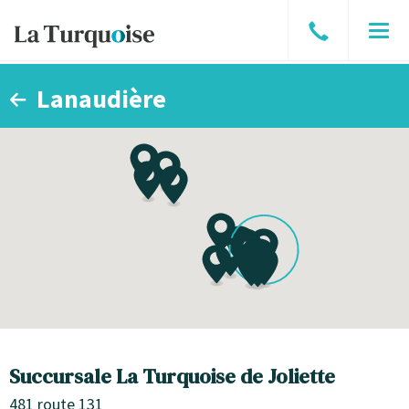
Parler
Men
à
un
Lanaudière
courtier
Succursale La Turquoise de Joliette
481 route 131